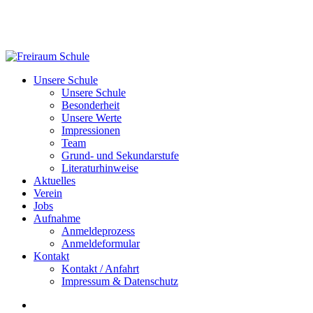
Skip
to
main
content
Menu
Unsere Schule
Unsere Schule
Besonderheit
Unsere Werte
Impressionen
Team
Grund- und Sekundarstufe
Literaturhinweise
Aktuelles
Verein
Jobs
Aufnahme
Anmeldeprozess
Anmeldeformular
Kontakt
Kontakt / Anfahrt
Impressum & Datenschutz
facebook
instagram