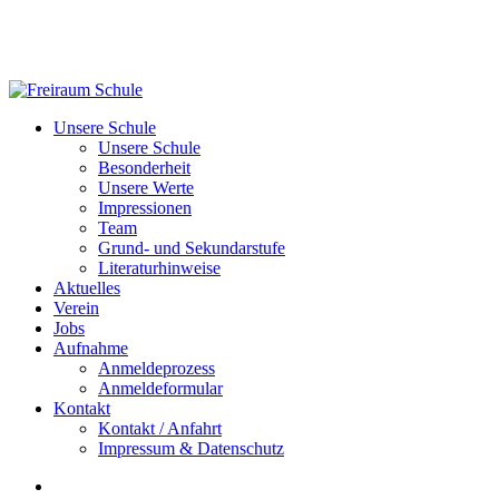
Skip
to
main
content
Menu
Unsere Schule
Unsere Schule
Besonderheit
Unsere Werte
Impressionen
Team
Grund- und Sekundarstufe
Literaturhinweise
Aktuelles
Verein
Jobs
Aufnahme
Anmeldeprozess
Anmeldeformular
Kontakt
Kontakt / Anfahrt
Impressum & Datenschutz
facebook
instagram