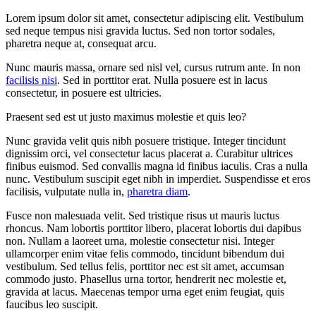
Lorem ipsum dolor sit amet, consectetur adipiscing elit. Vestibulum
sed neque tempus nisi gravida luctus. Sed non tortor sodales,
pharetra neque at, consequat arcu.
Nunc mauris massa, ornare sed nisl vel, cursus rutrum ante. In non
facilisis nisi
. Sed in porttitor erat. Nulla posuere est in lacus
consectetur, in posuere est ultricies.
Praesent sed est ut justo maximus molestie et quis leo?
Nunc gravida velit quis nibh posuere tristique. Integer tincidunt
dignissim orci, vel consectetur lacus placerat a. Curabitur ultrices
finibus euismod. Sed convallis magna id finibus iaculis. Cras a nulla
nunc. Vestibulum suscipit eget nibh in imperdiet. Suspendisse et eros
facilisis, vulputate nulla in,
pharetra diam
.
Fusce non malesuada velit. Sed tristique risus ut mauris luctus
rhoncus. Nam lobortis porttitor libero, placerat lobortis dui dapibus
non. Nullam a laoreet urna, molestie consectetur nisi. Integer
ullamcorper enim vitae felis commodo, tincidunt bibendum dui
vestibulum. Sed tellus felis, porttitor nec est sit amet, accumsan
commodo justo. Phasellus urna tortor, hendrerit nec molestie et,
gravida at lacus. Maecenas tempor urna eget enim feugiat, quis
faucibus leo suscipit.